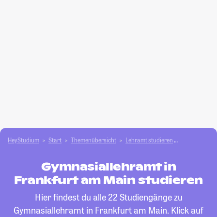
HeyStudium
Start
Themenübersicht
Lehramt studieren
Gymnasialle
Gymnasiallehramt in
Frankfurt am Main studieren
Hier findest du alle 22 Studiengänge zu
Gymnasiallehramt in Frankfurt am Main. Klick auf