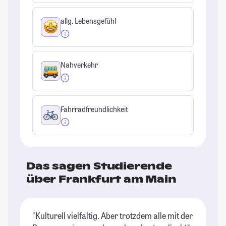
allg. Lebensgefühl
Nahverkehr
Fahrradfreundlichkeit
Das sagen Studierende
über Frankfurt am Main
"Kulturell vielfaltig. Aber trotzdem alle mit der
"I