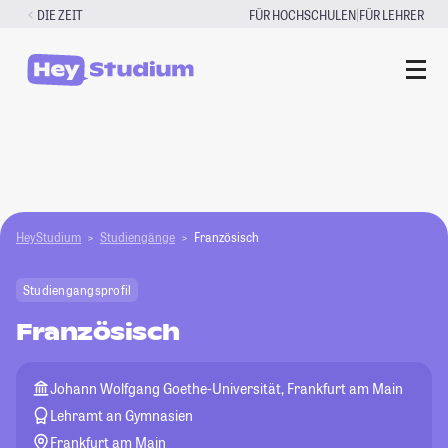
Zum
|
DIE ZEIT
FÜR HOCHSCHULEN
FÜR LEHRER
Inhalt
springen
HeyStudium
Studiengänge
Französisch
Studiengangsprofil
Französisch
Johann Wolfgang Goethe-Universität, Frankfurt am Main
Lehramt an Gymnasien
Frankfurt am Main