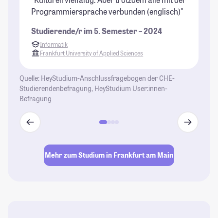
Programmiersprache verbunden (englisch)"
di
Ge
Studierende/r im 5. Semester – 2024
be
Informatik
Pf
Frankfurt University of Applied Sciences
St
Quelle: HeyStudium-Anschlussfragebogen der CHE-
Studierendenbefragung, HeyStudium User:innen-
Befragung
Mehr zum Studium in Frankfurt am Main