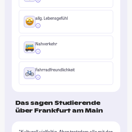
allg. Lebensgefühl
Nahverkehr
Fahrradfreundlichkeit
Das sagen Studierende
über Frankfurt am Main
"Kulturell vielfaltig. Aber trotzdem alle mit der
"D