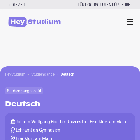
Zum
|
DIE ZEIT
FÜR HOCHSCHULEN
FÜR LEHRER
Inhalt
springen
HeyStudium
Studiengänge
Deutsch
Studiengangsprofil
Deutsch
Johann Wolfgang Goethe-Universität, Frankfurt am Main
Lehramt an Gymnasien
Frankfurt am Main