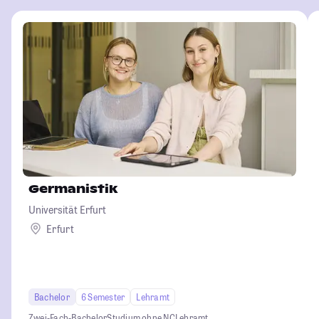
Germanistik
Universität Erfurt
Erfurt
Bachelor
6 Semester
Lehramt
Zwei-Fach-Bachelor
Studium ohne NC
Lehramt