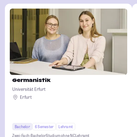
Germanistik
Universität Erfurt
Erfurt
Bachelor
6 Semester
Lehramt
Zwei-Fach-Bachelor
Studium ohne NC
Lehramt