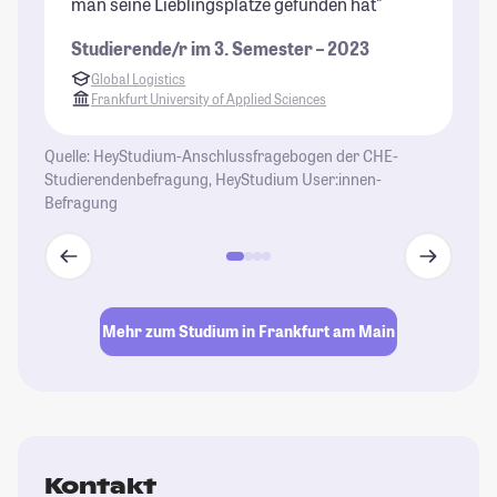
man seine Lieblingsplätze gefunden hat"
di
Ge
Studierende/r im 3. Semester – 2023
be
Global Logistics
Pf
Frankfurt University of Applied Sciences
St
Quelle: HeyStudium-Anschlussfragebogen der CHE-
Studierendenbefragung, HeyStudium User:innen-
Befragung
Mehr zum Studium in Frankfurt am Main
Kontakt