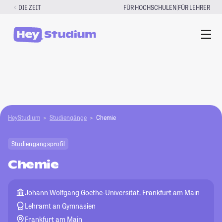
Zum
|
DIE ZEIT
FÜR HOCHSCHULEN
FÜR LEHRER
Inhalt
springen
HeyStudium
Studiengänge
Chemie
Studiengangsprofil
Chemie
Johann Wolfgang Goethe-Universität, Frankfurt am Main
Lehramt an Gymnasien
Frankfurt am Main