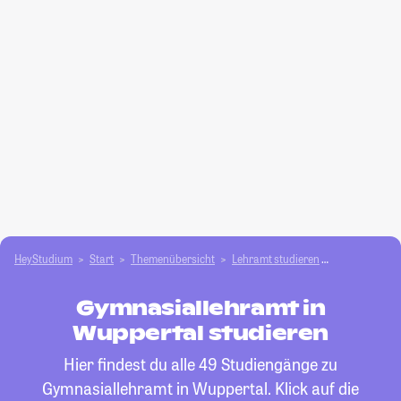
HeyStudium
Start
Themenübersicht
Lehramt studieren
Gymnasialle
Gymnasiallehramt in
Wuppertal studieren
Hier findest du alle 49 Studiengänge zu
Gymnasiallehramt in Wuppertal. Klick auf die