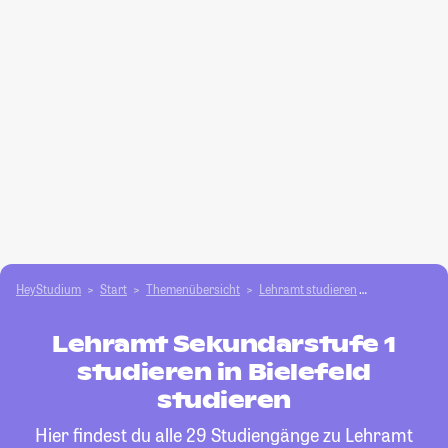
HeyStudium
Start
Themenübersicht
Lehramt studieren
Lehramt Seku
Lehramt Sekundarstufe 1
studieren in Bielefeld
studieren
Hier findest du alle 29 Studiengänge zu Lehramt