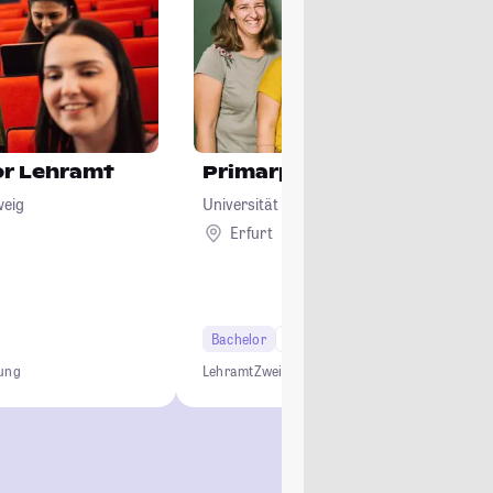
or Lehramt
Primarpädagogik
weig
Universität Erfurt
Erfurt
Bachelor
6 Semester
Lehramt
dung
Lehramt
Zwei-Fach-Bachelor
Grundschule