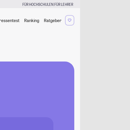
|
FÜR HOCHSCHULEN
FÜR LEHRER
ressentest
Ranking
Ratgeber