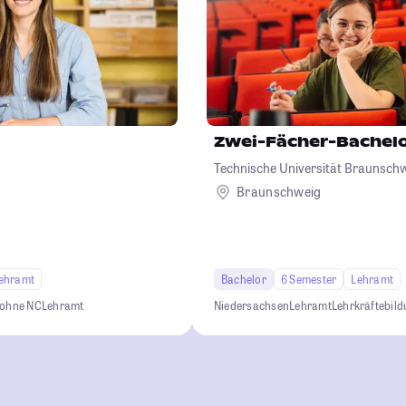
Zwei-Fächer-Bachel
Technische Universität Braunsch
Braunschweig
ehramt
Bachelor
6 Semester
Lehramt
 ohne NC
Lehramt
Niedersachsen
Lehramt
Lehrkräftebil