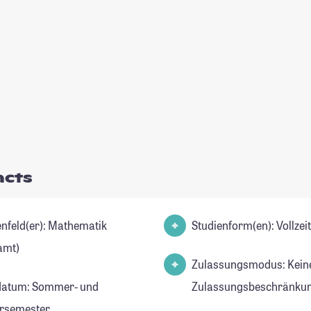
acts
d(er): Mathematik
Studienform(en): Vollze
amt)
Zulassungsmodus: Kein
datum: Sommer- und
Zulassungsbeschränkun
rsemester