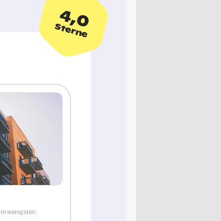
4,0
Sterne
 am wenigsten: