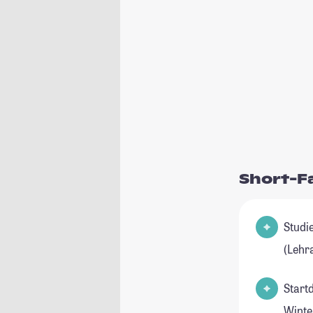
Short-F
Studienfel
(Lehr
Start
Winte