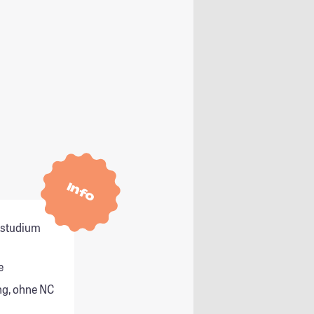
Info
itstudium
e
g, ohne NC