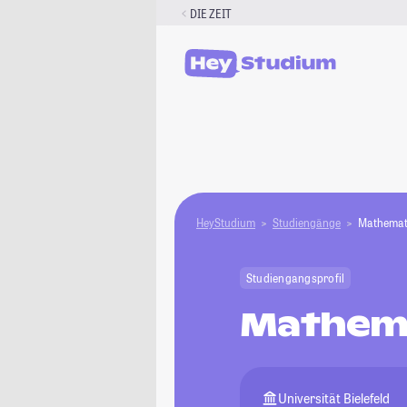
Zum
DIE ZEIT
Inhalt
springen
HeyStudium
Studiengänge
Mathemat
Studiengangsprofil
Mathem
Universität Bielefeld