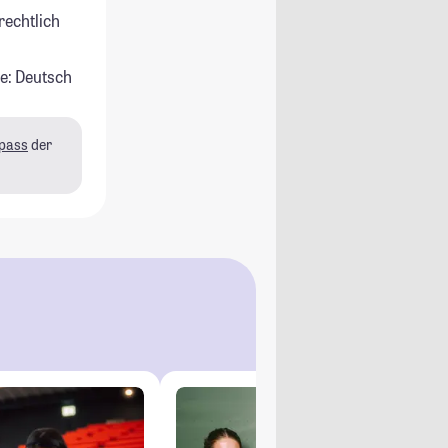
rechtlich
e: Deutsch
pass
der