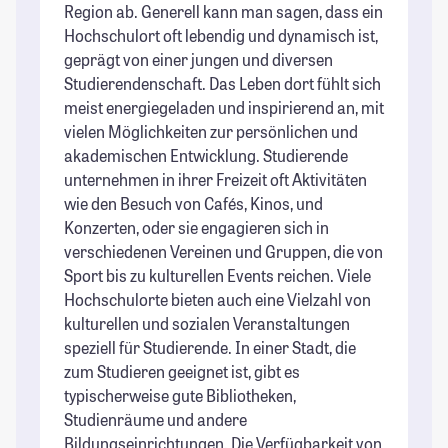
Region ab. Generell kann man sagen, dass ein
un
Hochschulort oft lebendig und dynamisch ist,
Se
geprägt von einer jungen und diversen
ei
Studierendenschaft. Das Leben dort fühlt sich
St
meist energiegeladen und inspirierend an, mit
vielen Möglichkeiten zur persönlichen und
akademischen Entwicklung. Studierende
unternehmen in ihrer Freizeit oft Aktivitäten
wie den Besuch von Cafés, Kinos, und
Konzerten, oder sie engagieren sich in
verschiedenen Vereinen und Gruppen, die von
Sport bis zu kulturellen Events reichen. Viele
Hochschulorte bieten auch eine Vielzahl von
kulturellen und sozialen Veranstaltungen
speziell für Studierende. In einer Stadt, die
zum Studieren geeignet ist, gibt es
typischerweise gute Bibliotheken,
Studienräume und andere
Bildungseinrichtungen. Die Verfügbarkeit von