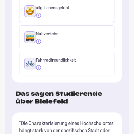
allg. Lebensgefühl
Nahverkehr
Fahrradfreundlichkeit
Das sagen Studierende
über Bielefeld
"Die Charakterisierung eines Hochschulortes
"B
hängt stark von der spezifischen Stadt oder
Ba