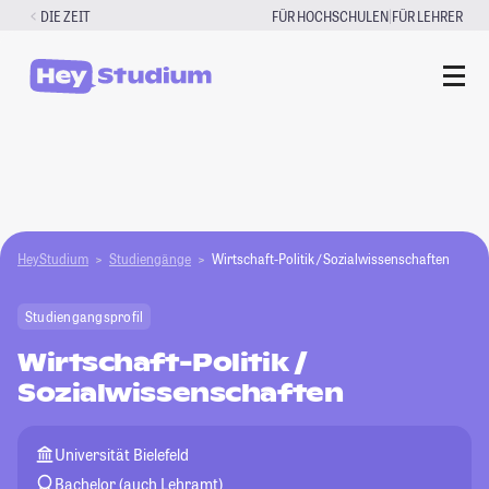
Zum
|
DIE ZEIT
FÜR HOCHSCHULEN
FÜR LEHRER
Inhalt
springen
HeyStudium
Studiengänge
Wirtschaft-Politik / Sozialwissenschaften
Studiengangsprofil
Wirtschaft-Politik /
Sozialwissenschaften
Universität Bielefeld
Bachelor (auch Lehramt)