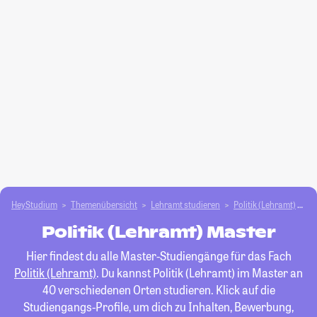
HeyStudium
Themenübersicht
Lehramt studieren
Politik (Lehramt)
M
Politik (Lehramt) Master
Hier findest du alle Master-Studiengänge für das Fach
Politik (Lehramt)
. Du kannst Politik (Lehramt) im Master an
40 verschiedenen Orten studieren. Klick auf die
Studiengangs-Profile, um dich zu Inhalten, Bewerbung,