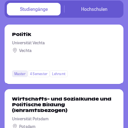
Studiengänge
Hochschulen
Politik
Universität Vechta
Vechta
Master
4 Semester
Lehramt
Wirtschafts- und Sozialkunde und
Politische Bildung
(lehramtsbezogen)
Universität Potsdam
Potsdam