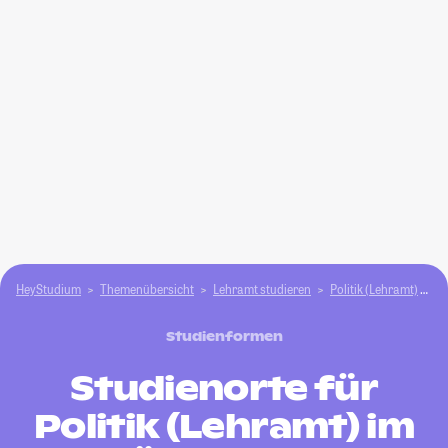
HeyStudium
Themenübersicht
Lehramt studieren
Politik (Lehramt)
Wo
Studienformen
Studienorte für
Politik (Lehramt) im