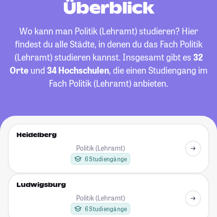
Überblick
Wo kann man Politik (Lehramt) studieren? Hier
findest du alle Städte, in denen du das Fach Politik
(Lehramt) studieren kannst. Insgesamt gibt es
32
Orte
und
34 Hochschulen
, die einen Studiengang im
Fach Politik (Lehramt) anbieten.
Heidelberg
Politik (Lehramt)
6 Studiengänge
Ludwigsburg
Politik (Lehramt)
6 Studiengänge