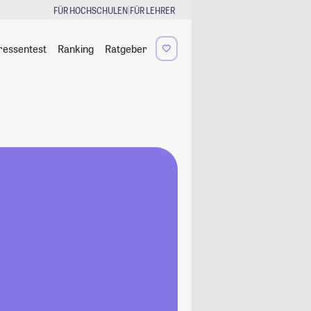
|
FÜR HOCHSCHULEN
FÜR LEHRER
ressentest
Ranking
Ratgeber