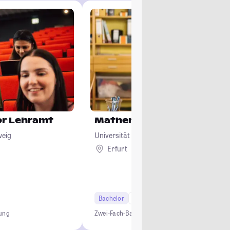
or Lehramt
Mathematik
weig
Universität Erfurt
Erfurt
Bachelor
6 Semester
Lehramt
dung
Zwei-Fach-Bachelor
Studium ohne NC
Lehramt