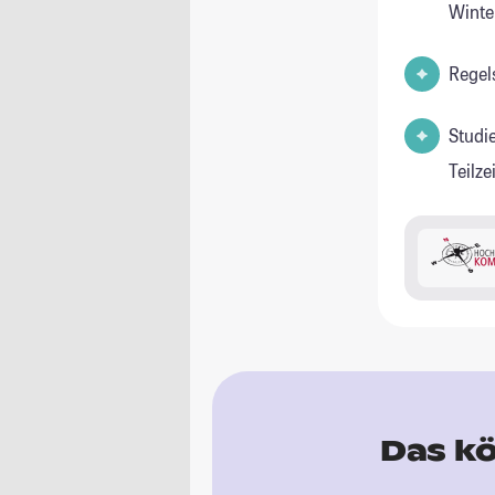
Winte
Regel
Studi
Teilz
Das kö