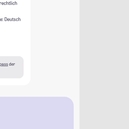
rechtlich
e: Deutsch
pass
der