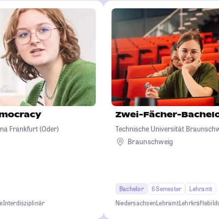
emocracy
Zwei-Fächer-Bachel
na Frankfurt (Oder)
Technische Universität Braunsch
Braunschweig
Bachelor
6 Semester
Lehramt
e
Interdisziplinär
Niedersachsen
Lehramt
Lehrkräftebil