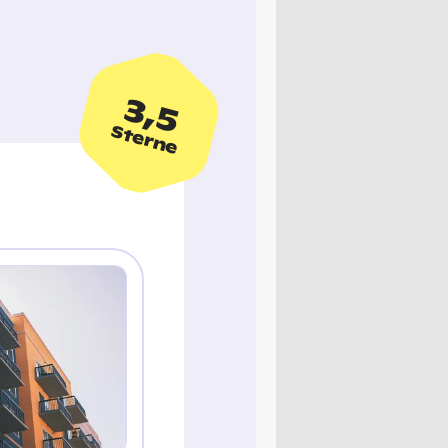
3,5
Sterne