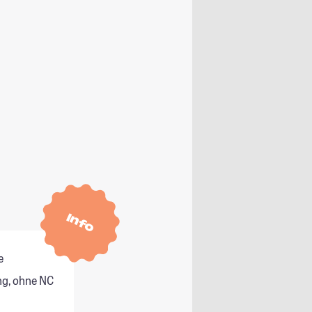
Info
e
g, ohne NC