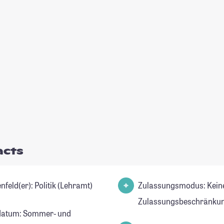
acts
Studienfeld(er): Politik (Lehramt)
Zulassungsmodus: Kein
Zulassungsbeschränkun
datum: Sommer- und