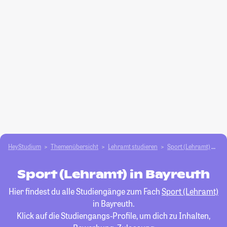
HeyStudium
Themenübersicht
Lehramt studieren
Sport (Lehramt)
Ba
Sport (Lehramt) in Bayreuth
Hier findest du alle Studiengänge zum Fach
Sport (Lehramt)
in Bayreuth.
Klick auf die Studiengangs-Profile, um dich zu Inhalten,