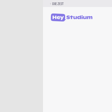
Zum
DIE ZEIT
Inhalt
springen