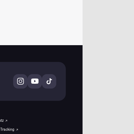
utz
 Tracking