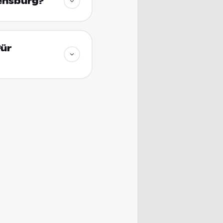
gensburg?
für