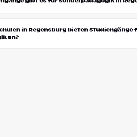
iengänge gibt es für Sonderpädagogik in Re
chulen in Regensburg bieten Studiengänge 
ik an?