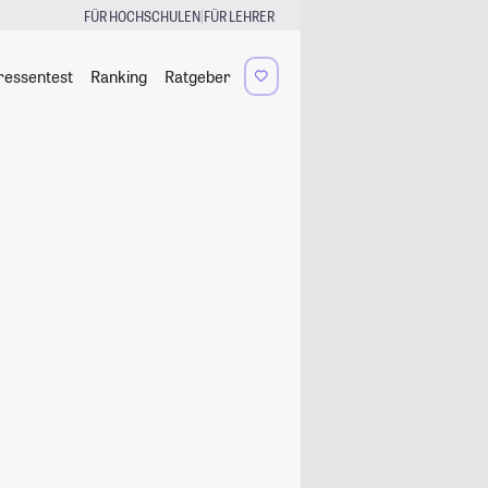
|
FÜR HOCHSCHULEN
FÜR LEHRER
ressentest
Ranking
Ratgeber