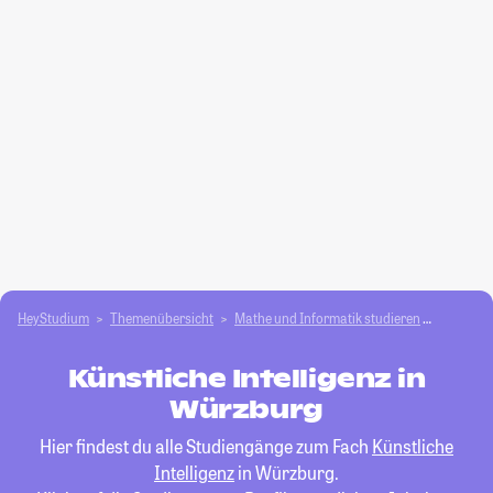
HeyStudium
Themenübersicht
Mathe und Informatik studieren
Künstlich
Künstliche Intelligenz in
Würzburg
Hier findest du alle Studiengänge zum Fach
Künstliche
Intelligenz
in Würzburg.