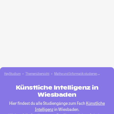
HeyStudium
Themenübersicht
Mathe und Informatik studieren
Künstlich
Künstliche Intelligenz in
Wiesbaden
Hier findest du alle Studiengänge zum Fach
Künstliche
Intelligenz
in Wiesbaden.