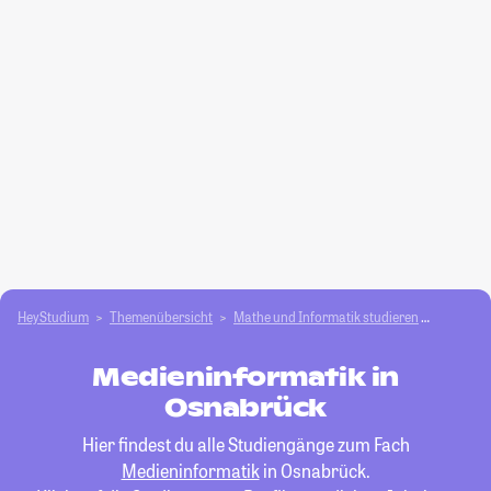
HeyStudium
Themenübersicht
Mathe und Informatik studieren
Medieni
Medieninformatik in
Osnabrück
Hier findest du alle Studiengänge zum Fach
Medieninformatik
in Osnabrück.