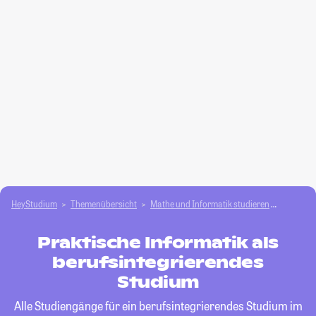
HeyStudium
Themenübersicht
Mathe und Informatik studieren
Praktisc
Praktische Informatik als
berufsintegrierendes
Studium
Alle Studiengänge für ein berufsintegrierendes Studium im