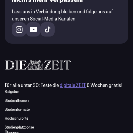
Nichts mehr verpassen!
Lass uns in Verbindung bleiben und folge uns auf
unseren Social-Media Kanälen.
Für alle unter 30:
Teste die
digitale ZEIT
6 Wochen gratis!
Ratgeber
Studienthemen
Studienformate
Hochschulorte
Studienplatzbörse
Über uns