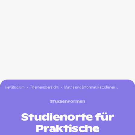
HeyStudium
Themenübersicht
Mathe und Informatik studieren
Praktisc
Studienformen
Studienorte für
Praktische