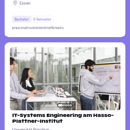
Essen
Bachelor
6 Semester
praxisnah
nutzerzentriert
kreativ
IT-Systems Engineering am Hasso-
Plattner-Institut
Universität Potsdam