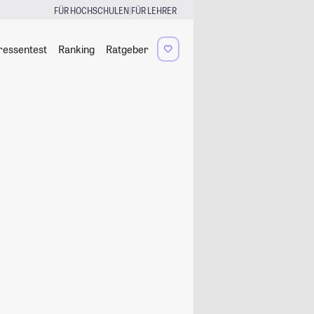
|
FÜR HOCHSCHULEN
FÜR LEHRER
ressentest
Ranking
Ratgeber