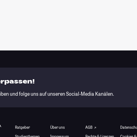
erpassen!
iben und folge uns auf unseren Social-Media Kanälen.
Ratgeber
Über uns
AGB
Datensch
Studienthemen
Impressum
Rechte & Lizenzen
Cookies &