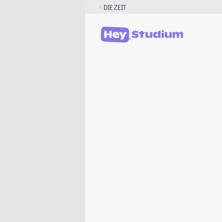
Zum
DIE ZEIT
Inhalt
springen