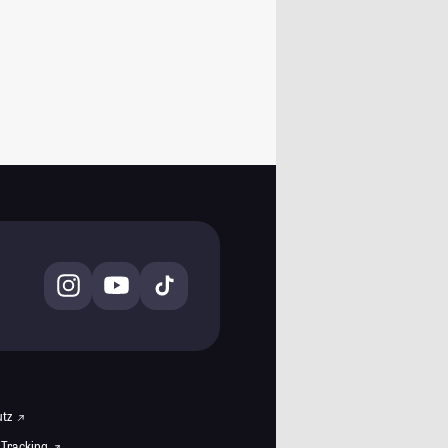
utz
 Tracking