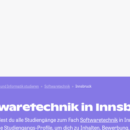
und Informatik studieren
Softwaretechnik
Innsbruck
waretechnik in Inns
dest du alle Studiengänge zum Fach
Softwaretechnik
in In
die Studiengangs-Profile, um dich zu Inhalten, Bewerbung