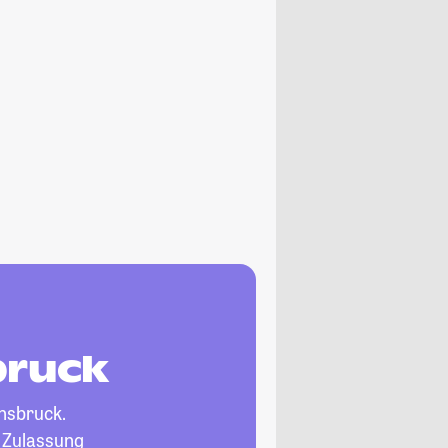
bruck
nsbruck.
, Zulassung