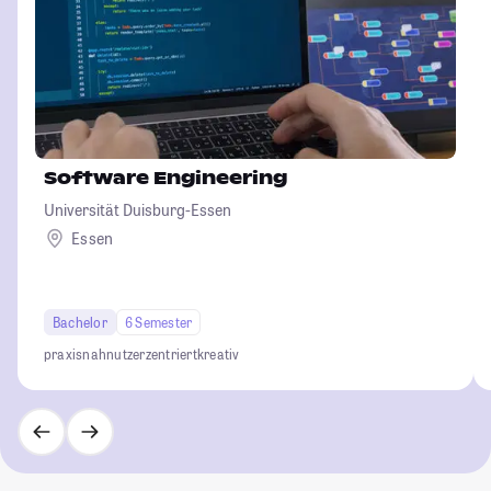
Software Engineering
Universität Duisburg-Essen
Essen
Bachelor
6 Semester
praxisnah
nutzerzentriert
kreativ