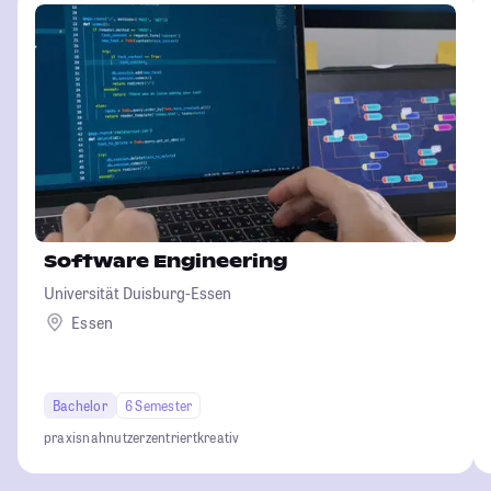
Software Engineering
Universität Duisburg-Essen
Essen
Bachelor
6 Semester
praxisnah
nutzerzentriert
kreativ