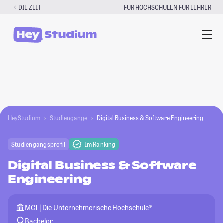
Zum
|
DIE ZEIT
FÜR HOCHSCHULEN
FÜR LEHRER
Inhalt
springen
HeyStudium
Studiengänge
Digital Business & Software Engineering
Studiengangsprofil
Im Ranking
Digital Business & Software
Engineering
MCI | Die Unternehmerische Hochschule®
Bachelor