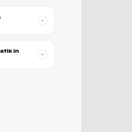
n
atik in