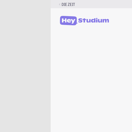
Zum
DIE ZEIT
Inhalt
springen