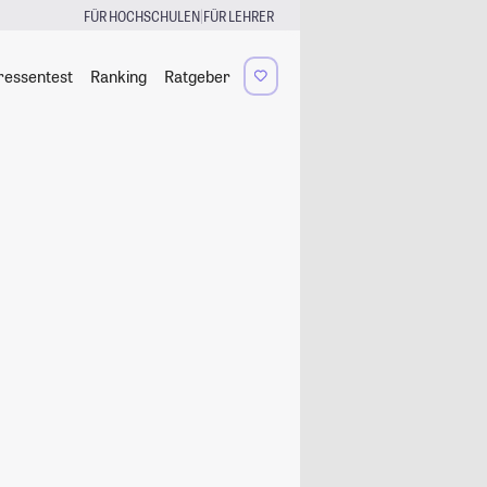
|
FÜR HOCHSCHULEN
FÜR LEHRER
ressentest
Ranking
Ratgeber