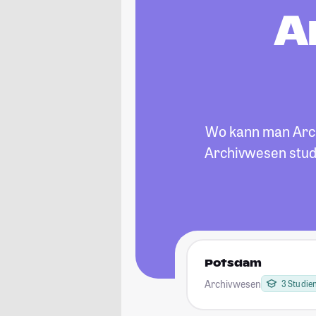
A
Wo kann man Archi
Archivwesen stud
Potsdam
Archivwesen
3 Studi