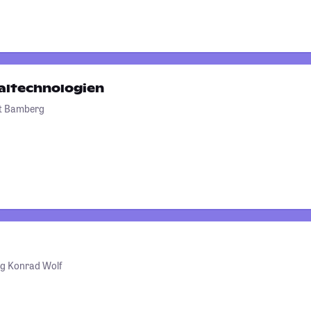
altechnologien
ät Bamberg
rg Konrad Wolf