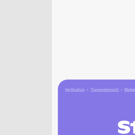
HeyStudium
Themenübersicht
Medien
S