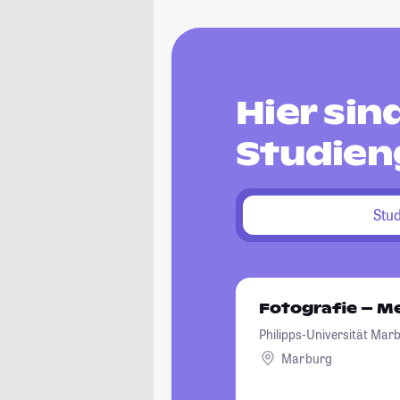
Hier si
Studien
Stu
Fotografie – M
Philipps-Universität Mar
Marburg