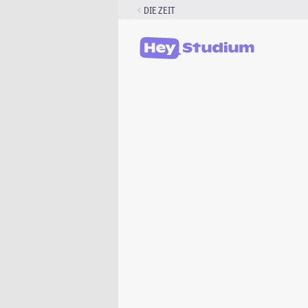
Zum
DIE ZEIT
Inhalt
springen