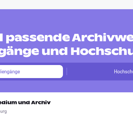
nd passende Archivw
gänge und Hochsch
diengänge
Hochsch
edium und Archiv
burg