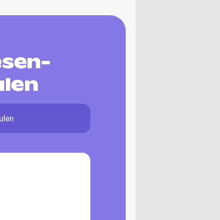
esen-
ulen
ulen