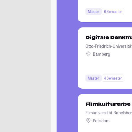
Master
6 Semester
Digitale Denkm
Otto-Friedrich-Universit
Bamberg
Master
4 Semester
Filmkulturerbe
Filmuniversität Babelsbe
Potsdam