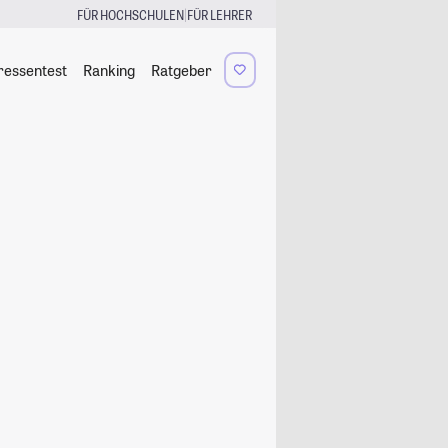
|
FÜR HOCHSCHULEN
FÜR LEHRER
ressentest
Ranking
Ratgeber