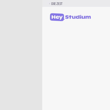
Zum
DIE ZEIT
Inhalt
springen