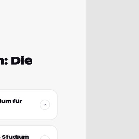
: Die
ium für
s Studium