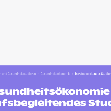
n und Gesundheit studieren
Gesundheitsökonomie
berufsbegleitendes Studiu
sundheitsökonomie 
fsbegleitendes St