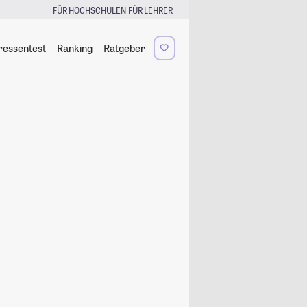
|
FÜR HOCHSCHULEN
FÜR LEHRER
ressentest
Ranking
Ratgeber