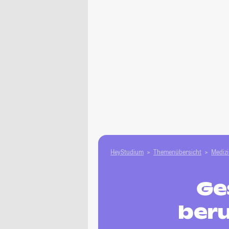
HeyStudium
Themenübersicht
Medizi
Ge
beru