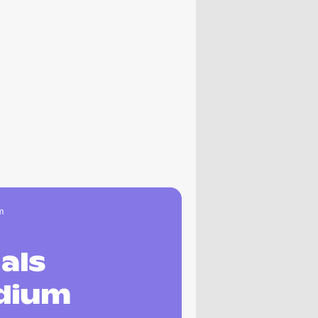
m
als
udium