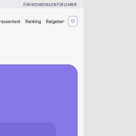
|
FÜR HOCHSCHULEN
FÜR LEHRER
ressentest
Ranking
Ratgeber