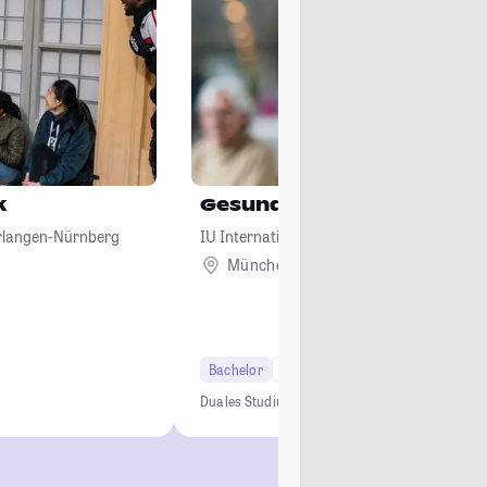
k
Gesundheitsmanagemen
Erlangen-Nürnberg
IU Internationale Hochschule
München + 2
Bachelor
7 Semester
Duales Studium
0 € Studiengebühren
Kein NC