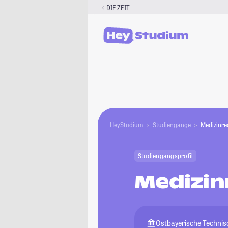
Zum
DIE ZEIT
Inhalt
springen
HeyStudium
Studiengänge
Medizinre
Studiengangsprofil
Medizin
Ostbayerische Techni