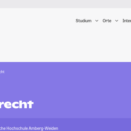
Studium
Orte
Inte
cht
recht
sche Hochschule Amberg-Weiden