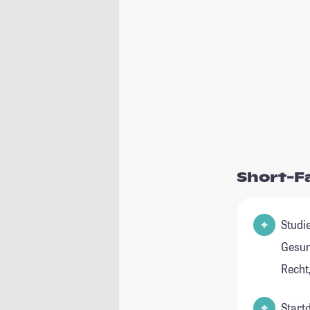
Short-F
Studienfel
Gesun
Recht,
Start