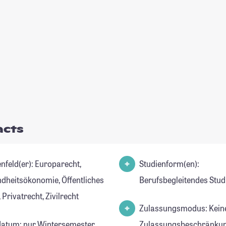
acts
d(er): Europarecht,
Studienform(en):
dheitsökonomie, Öffentliches
Berufsbegleitendes Stu
 Privatrecht, Zivilrecht
Zulassungsmodus: Kein
datum: nur Wintersemester
Zulassungsbeschränkun