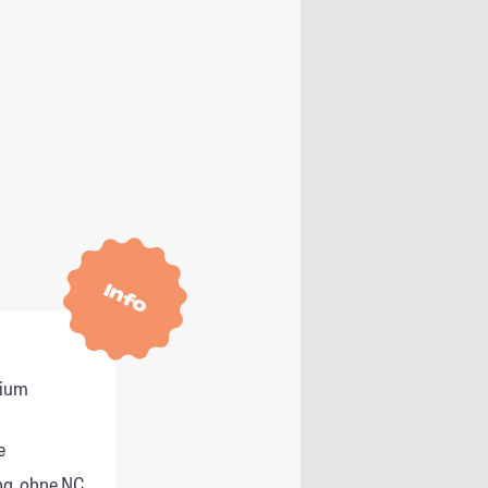
Info
dium
e
g, ohne NC