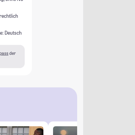
rechtlich
e: Deutsch
pass
der