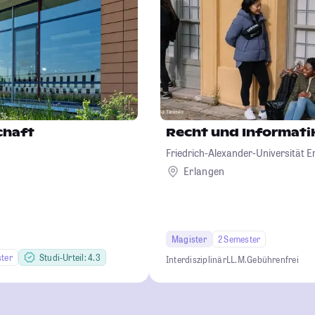
chaft
Recht und Informati
Friedrich-Alexander-Universität 
Erlangen
Magister
2 Semester
ter
Studi-Urteil: 4.3
Interdisziplinär
LL.M.
Gebührenfrei