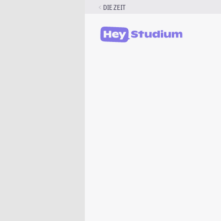
Zum
DIE ZEIT
Inhalt
springen