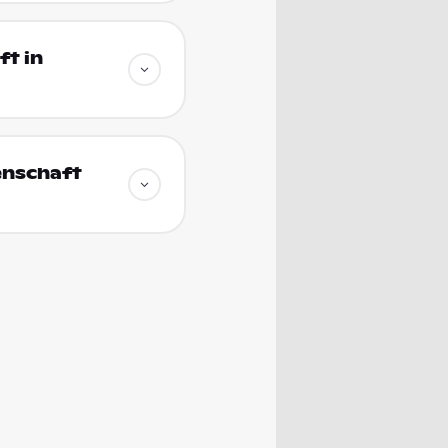
t in
enschaft