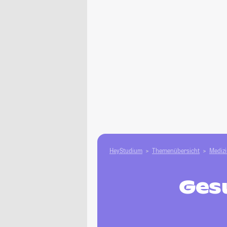
HeyStudium
Themenübersicht
Medizi
Ges