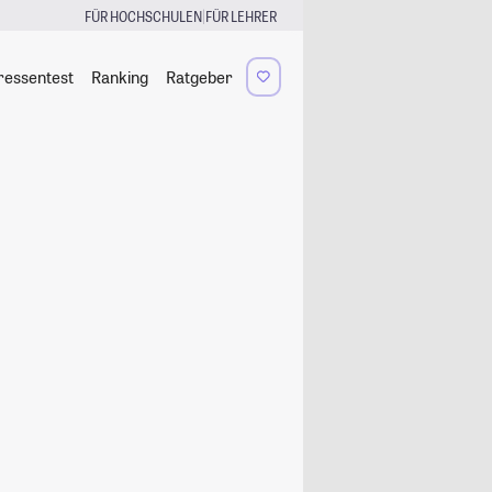
|
FÜR HOCHSCHULEN
FÜR LEHRER
ressentest
Ranking
Ratgeber