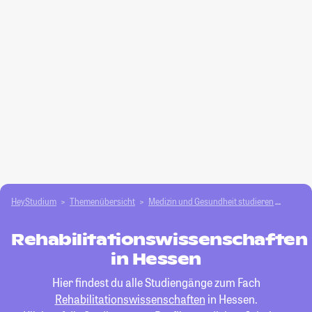
HeyStudium
Themenübersicht
Medizin und Gesundheit studieren
Rehabi
Rehabilitationswissenschaften
in Hessen
Hier findest du alle Studiengänge zum Fach
Rehabilitationswissenschaften
in Hessen.