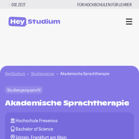
Zum
|
DIE ZEIT
FÜR HOCHSCHULEN
FÜR LEHRER
Inhalt
springen
HeyStudium
Studiengänge
Akademische Sprachtherapie
Studiengangsprofil
Akademische Sprachtherapie
Hochschule Fresenius
Bachelor of Science
Idstein, Frankfurt am Main