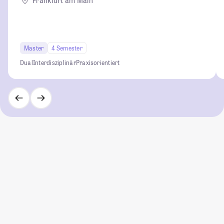
Frankfurt am Main
Master
4 Semester
Dual
Interdisziplinär
Praxisorientiert