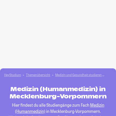
HeyStudium
Themenübersicht
Medizin und Gesundheit studieren
Medizi
Medizin (Humanmedizin) in
Mecklenburg-Vorpommern
Hier findest du alle Studiengänge zum Fach
Medizin
(Humanmedizin)
in Mecklenburg-Vorpommern.