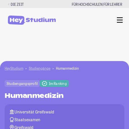
Zum
|
DIE ZEIT
FÜR HOCHSCHULEN
FÜR LEHRER
Inhalt
springen
HeyStudium
Studiengänge
Humanmedizin
Studiengangsprofil
Im Ranking
Humanmedizin
Universität Greifswald
Staatsexamen
Greifswald