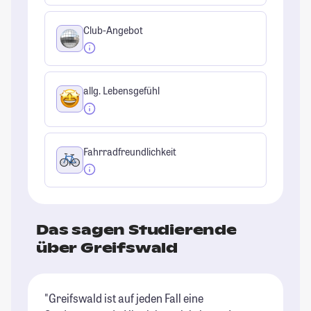
Club-Angebot
allg. Lebensgefühl
Fahrradfreundlichkeit
Das sagen Studierende
über Greifswald
"Greifswald ist auf jeden Fall eine
"V