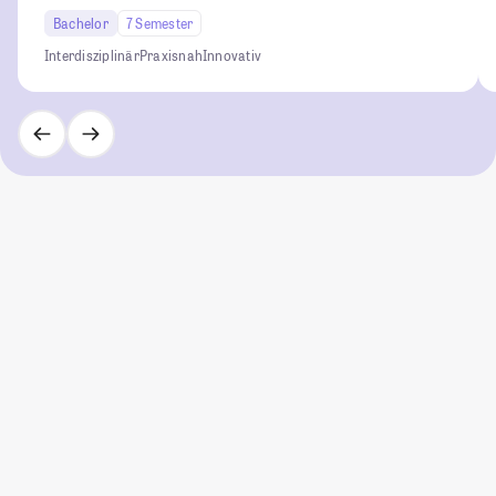
Bachelor
7 Semester
Interdisziplinär
Praxisnah
Innovativ