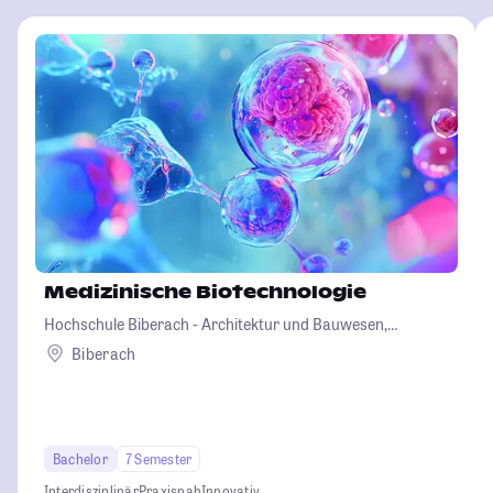
Medizinische Biotechnologie
Hochschule Biberach - Architektur und Bauwesen,
Betriebswirtschaft und Biotechnologie
Biberach
Bachelor
7 Semester
Interdisziplinär
Praxisnah
Innovativ