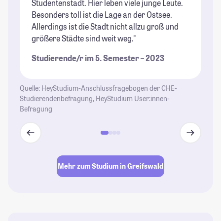
Studentenstadt. Hier leben viele junge Leute.
un
Besonders toll ist die Lage an der Ostsee.
ma
Allerdings ist die Stadt nicht allzu groß und
an
größere Städte sind weit weg."
Sp
Au
Studierende/r im 5. Semester – 2023
So
da
St
Quelle: HeyStudium-Anschlussfragebogen der CHE-
Studierendenbefragung, HeyStudium User:innen-
St
Befragung
Mehr zum Studium in Greifswald