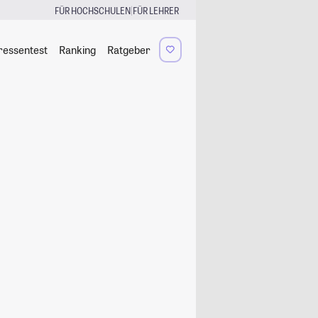
|
FÜR HOCHSCHULEN
FÜR LEHRER
ressentest
Ranking
Ratgeber