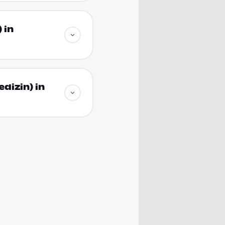
 in
dizin) in