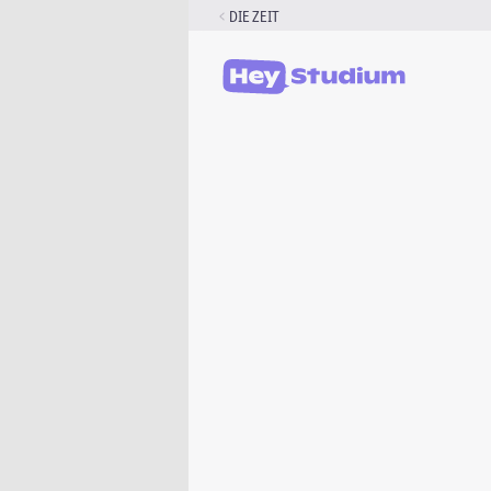
Zum
DIE ZEIT
Inhalt
springen