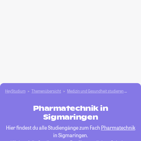
HeyStudium
Themenübersicht
Medizin und Gesundheit studieren
Pharm
Pharmatechnik in
Sigmaringen
Hier findest du alle Studiengänge zum Fach
Pharmatechnik
in Sigmaringen.