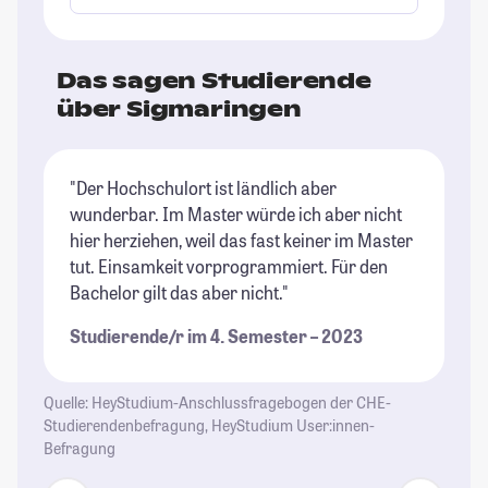
Das sagen Studierende
über Sigmaringen
"Der Hochschulort ist ländlich aber
"D
wunderbar. Im Master würde ich aber nicht
es
hier herziehen, weil das fast keiner im Master
re
tut. Einsamkeit vorprogrammiert. Für den
le
Bachelor gilt das aber nicht."
lä
Pa
Studierende/r im 4. Semester – 2023
ni
ei
et
Quelle: HeyStudium-Anschlussfragebogen der CHE-
eb
Studierendenbefragung, HeyStudium User:innen-
Befragung
St