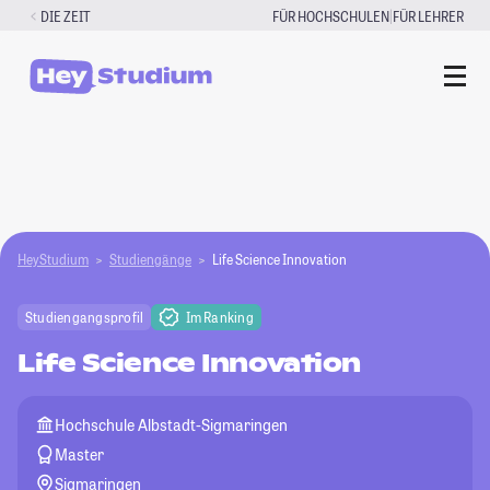
Zum
|
DIE ZEIT
FÜR HOCHSCHULEN
FÜR LEHRER
Inhalt
springen
HeyStudium
Studiengänge
Life Science Innovation
Studiengangsprofil
Im Ranking
Life Science Innovation
Hochschule Albstadt-Sigmaringen
Master
Sigmaringen