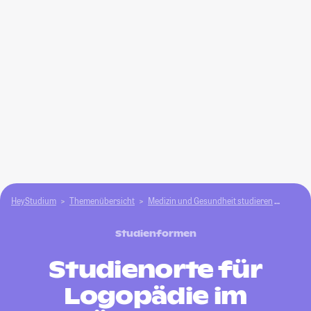
HeyStudium
Themenübersicht
Medizin und Gesundheit studieren
Logop
Studienformen
Studienorte für
Logopädie im