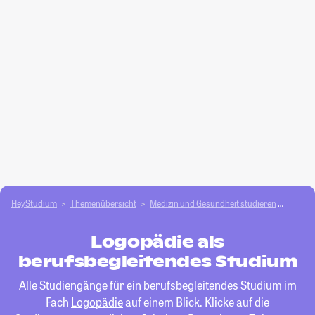
HeyStudium
Themenübersicht
Medizin und Gesundheit studieren
Logop
Logopädie als
berufsbegleitendes Studium
Alle Studiengänge für ein berufsbegleitendes Studium im
Fach
Logopädie
auf einem Blick. Klicke auf die