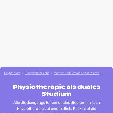
HeyStudium
Themenübersicht
Medizin und Gesundheit studieren
Physio
Physiotherapie als duales
Studium
Alle Studiengänge für ein duales Studium im Fach
Physiotherapie
auf einem Blick. Klicke auf die