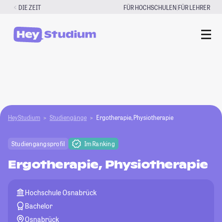
Zum
|
DIE ZEIT
FÜR HOCHSCHULEN
FÜR LEHRER
Inhalt
springen
HeyStudium
Studiengänge
Ergotherapie, Physiotherapie
Studiengangsprofil
Im Ranking
Ergotherapie, Physiotherapie
Hochschule Osnabrück
Bachelor
Osnabrück