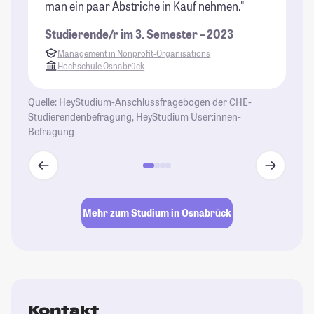
man ein paar Abstriche in Kauf nehmen."
ma
Sc
Studierende/r im 3. Semester – 2023
wo
Management in Nonprofit-Organisations
Vi
Hochschule Osnabrück
od
vi
Quelle: HeyStudium-Anschlussfragebogen der CHE-
Ga
Studierendenbefragung, HeyStudium User:innen-
Ku
Befragung
Th
Mu
So
Ve
Ma
Mehr zum Studium in Osnabrück
Mö
Ex
te
Ku
re
Kontakt
re