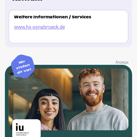
Bi
ka
Weitere Informationen / Services
gu
www.hs-osnabrueck.de
St
Wir
Anzeige
stellen
dir vor!