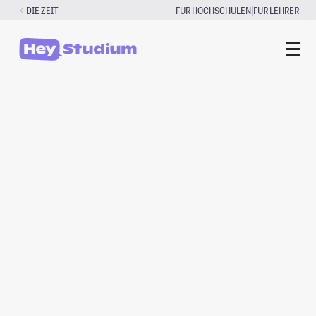
Zum
|
DIE ZEIT
FÜR HOCHSCHULEN
FÜR LEHRER
Inhalt
springen