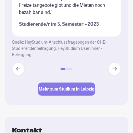
Freizeitangebote gibt und die Mieten noch
Mö
bezahlbar sind."
to
Studierende/r im 5. Semester – 2023
St
Quelle: HeyStudium-Anschlussfragebogen der CHE-
Studierendenbefragung, HeyStudium User:innen-
Befragung
Mehr zum Studium in Leipzig
Kontakt