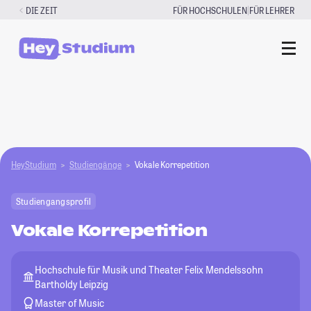
Zum
|
DIE ZEIT
FÜR HOCHSCHULEN
FÜR LEHRER
Inhalt
springen
HeyStudium
Studiengänge
Vokale Korrepetition
Studiengangsprofil
Vokale Korrepetition
Hochschule für Musik und Theater Felix Mendelssohn
Bartholdy Leipzig
Master of Music