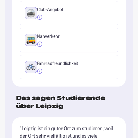
Club-Angebot
Nahverkehr
Fahrradfreundlichkeit
Das sagen Studierende
über Leipzig
"Leipzig ist ein guter Ort zum studieren, weil
"L
der Ort sehr vielfältig ist und es viele
al