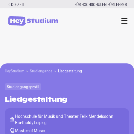
Zum
|
DIE ZEIT
FÜR HOCHSCHULEN
FÜR LEHRER
Inhalt
springen
HeyStudium
Studiengänge
Liedgestaltung
Studiengangsprofil
Liedgestaltung
Hochschule für Musik und Theater Felix Mendelssohn
Bartholdy Leipzig
Master of Music