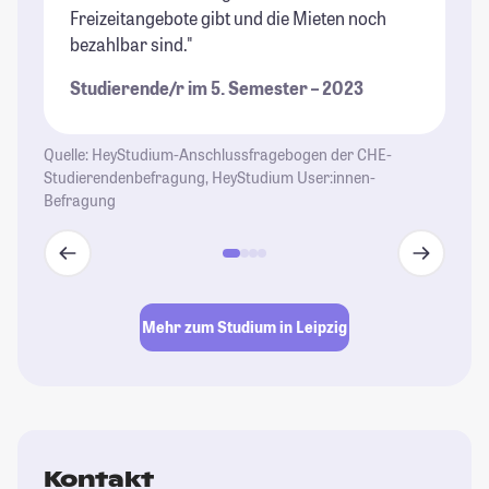
Freizeitangebote gibt und die Mieten noch
Mö
bezahlbar sind."
to
Studierende/r im 5. Semester – 2023
St
Quelle: HeyStudium-Anschlussfragebogen der CHE-
Studierendenbefragung, HeyStudium User:innen-
Befragung
Mehr zum Studium in Leipzig
Kontakt