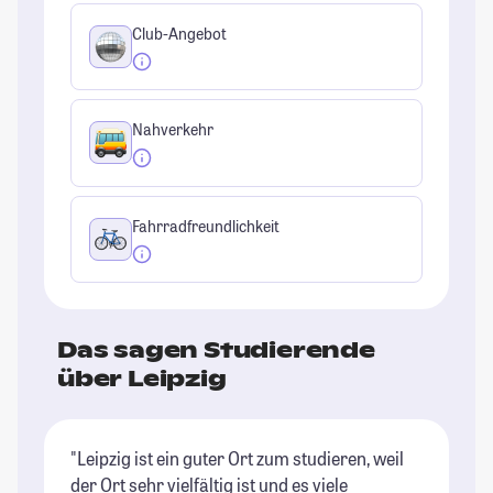
Club-Angebot
Nahverkehr
Fahrradfreundlichkeit
Das sagen Studierende
über Leipzig
"Leipzig ist ein guter Ort zum studieren, weil
"L
der Ort sehr vielfältig ist und es viele
al