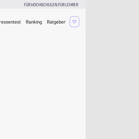
|
FÜR HOCHSCHULEN
FÜR LEHRER
ressentest
Ranking
Ratgeber