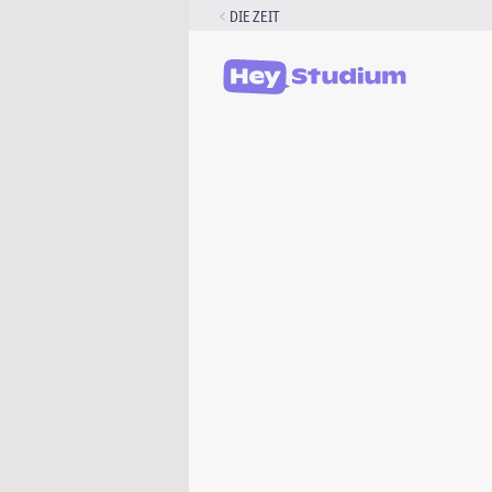
Zum
DIE ZEIT
Inhalt
springen