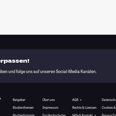
erpassen!
iben und folge uns auf unseren Social-Media Kanälen.
Ratgeber
Über uns
AGB
Datensch
Studienthemen
Impressum
Rechte & Lizenzen
Cookies &
Studienformate
Für Hochschulen
Hilfe & Kontakt
Privacy E