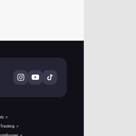
utz
 Tracking
instellungen