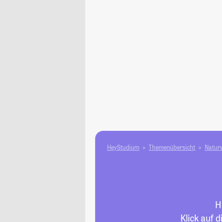
HeyStudium
Themenübersicht
Natur­
H
Klick auf 