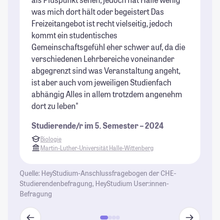
was mich dort hält oder begeistert Das
er
Freizeitangebot ist recht vielseitig, jedoch
Mi
kommt ein studentisches
St
Gemeinschaftsgefühl eher schwer auf, da die
verschiedenen Lehrbereiche voneinander
abgegrenzt sind was Veranstaltung angeht,
ist aber auch vom jeweiligen Studienfach
abhängig Alles in allem trotzdem angenehm
dort zu leben"
Studierende/r im 5. Semester – 2024
Biologie
Martin-Luther-Universität Halle-Wittenberg
Quelle: HeyStudium-Anschlussfragebogen der CHE-
Studierendenbefragung, HeyStudium User:innen-
Befragung