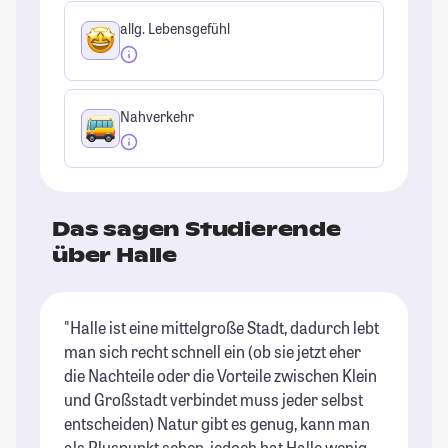
allg. Lebensgefühl
Nahverkehr
Das sagen Studierende
über Halle
"Halle ist eine mittelgroße Stadt, dadurch lebt
"H
man sich recht schnell ein (ob sie jetzt eher
zu
die Nachteile oder die Vorteile zwischen Klein
Gr
und Großstadt verbindet muss jeder selbst
ma
entscheiden) Natur gibt es genug, kann man
de
als Pluspunkt sehen, jedoch hat Halle wenig
Do