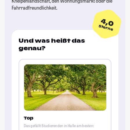
Kneipenlandschaft, den Wohnungsmarkt oder die
Fahrradfreundlichkeit.
4,0
Sterne
Und was heißt das
genau?
Top
Das gefällt Studierenden in Halle am besten: