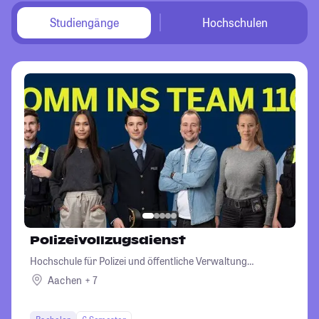
Studiengänge
Hochschulen
Polizeivollzugsdienst
Hochschule für Polizei und öffentliche Verwaltung
Nordrhein-Westfalen
Aachen + 7