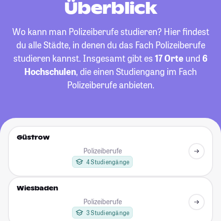
Überblick
Wo kann man Polizeiberufe studieren? Hier findest
du alle Städte, in denen du das Fach Polizeiberufe
studieren kannst. Insgesamt gibt es
17 Orte
und
6
Hochschulen
, die einen Studiengang im Fach
Polizeiberufe anbieten.
Güstrow
Polizeiberufe
4 Studiengänge
Wiesbaden
Polizeiberufe
3 Studiengänge