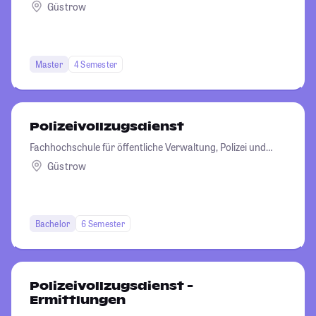
Rechtspflege des Landes Mecklenburg-Vorpommern
Güstrow
Master
4 Semester
Polizeivollzugsdienst
Fachhochschule für öffentliche Verwaltung, Polizei und
Rechtspflege des Landes Mecklenburg-Vorpommern
Güstrow
Bachelor
6 Semester
Polizeivollzugsdienst -
Ermittlungen