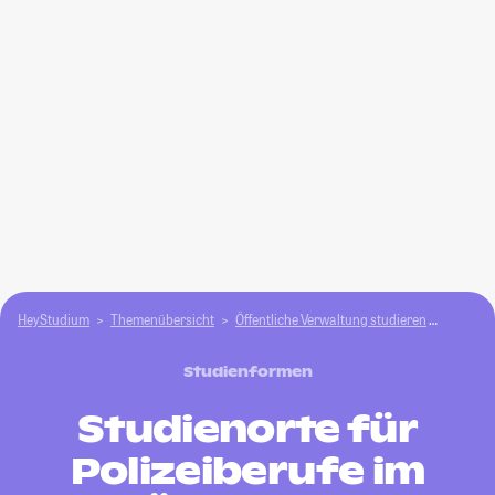
HeyStudium
Themenübersicht
Öffentliche Verwaltung studieren
Polizeib
Studienformen
Studienorte für
Polizeiberufe im