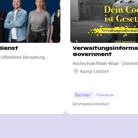
dienst
Verwaltungsinformat
Government
d öffentliche Verwaltung
Hochschule Rhein-Waal - Universit
Kamp-Lintfort
Bachelor
7 Semester
Informatik
Justiz
dual