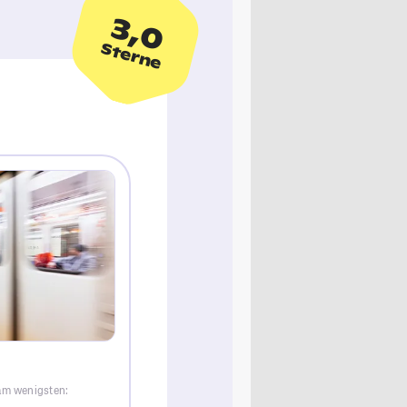
3,0
Sterne
 am wenigsten: