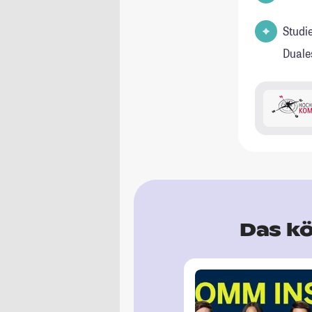
Studi
Duale
Das kö