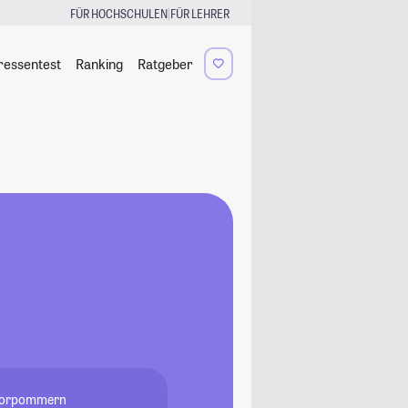
|
FÜR HOCHSCHULEN
FÜR LEHRER
ressentest
Ranking
Ratgeber
g-Vorpommern