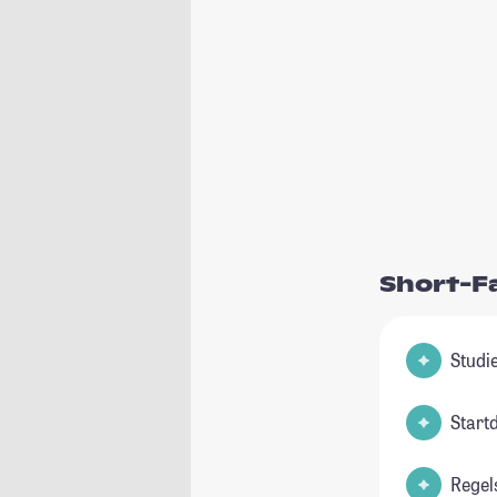
Short-F
Start
Regel