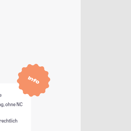
Info
e
g, ohne NC
rechtlich