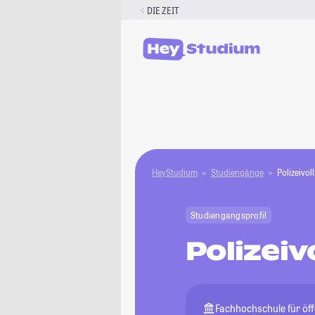
Zum
DIE ZEIT
Inhalt
springen
HeyStudium
Studiengänge
Polizeivol
Studiengangsprofil
Polizeiv
Fachhochschule für öf