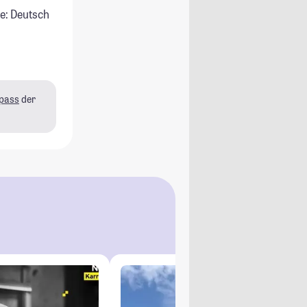
e: Deutsch
pass
der