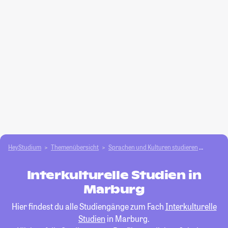
HeyStudium
Themenübersicht
Sprachen und Kulturen studieren
Interku
Interkulturelle Studien in
Marburg
Hier findest du alle Studiengänge zum Fach
Interkulturelle
Studien
in Marburg.