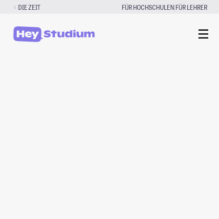
Zum
|
DIE ZEIT
FÜR HOCHSCHULEN
FÜR LEHRER
Inhalt
springen