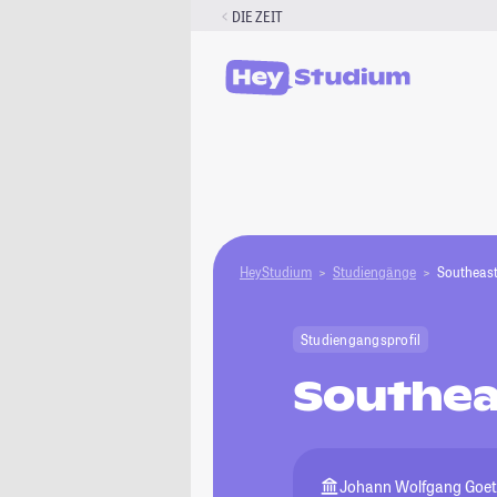
Zum
DIE ZEIT
Inhalt
springen
HeyStudium
Studiengänge
Southeast
Studiengangsprofil
Southea
Johann Wolfgang Goeth