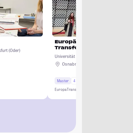
Europäisches Regieren in der
Transformation
furt (Oder)
Universität Osnabrück
Osnabrück
Master
4 Semester
Europa
Transformation
Politikwissenschaft