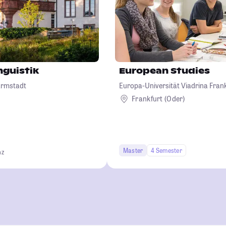
guistik
European Studies
armstadt
Europa-Universität Viadrina Frank
Frankfurt (Oder)
Master
4 Semester
nz