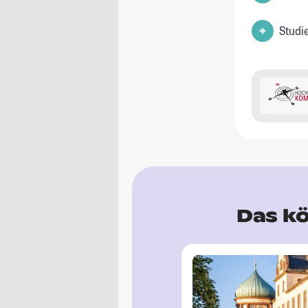
Studi
Das kö