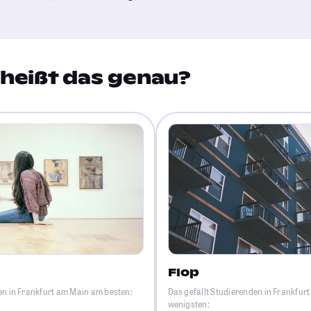
heißt das genau?
Flop
en in Frankfurt am Main am besten:
Das gefällt Studierenden in Frankfur
wenigsten: