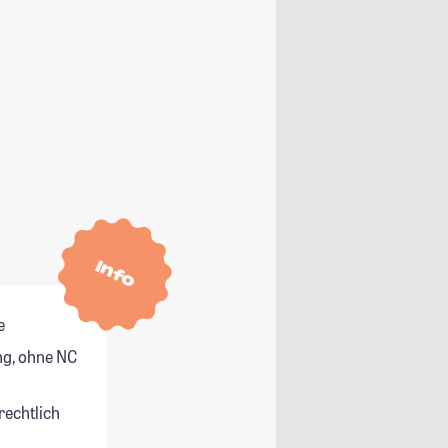
Info
e
g, ohne NC
rechtlich