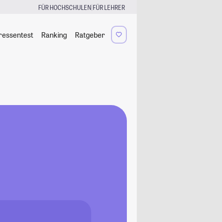
|
FÜR HOCHSCHULEN
FÜR LEHRER
ressentest
Ranking
Ratgeber