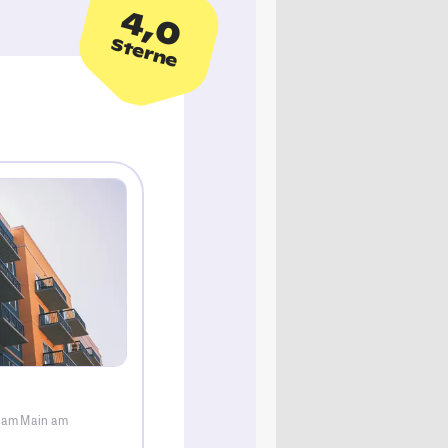
4,0
Sterne
t am Main am