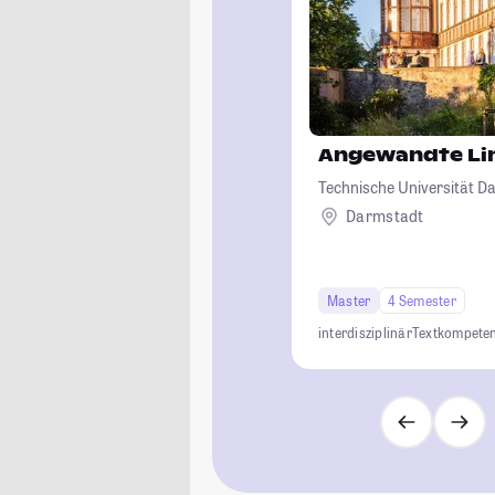
Angewandte Lin
Technische Universität D
Darmstadt
Master
4 Semester
interdisziplinär
Textkompete