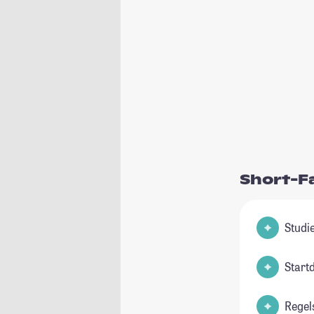
Short-F
Start
Regel