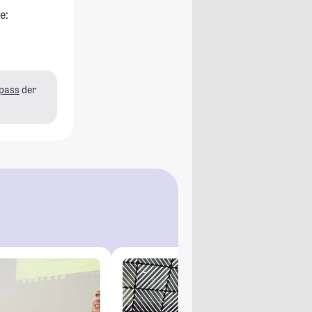
e:
pass
der