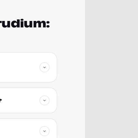
studium:
?