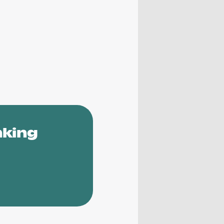
nking