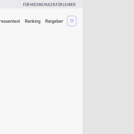
|
FÜR HOCHSCHULEN
FÜR LEHRER
ressentest
Ranking
Ratgeber