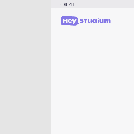
Zum
DIE ZEIT
Inhalt
springen