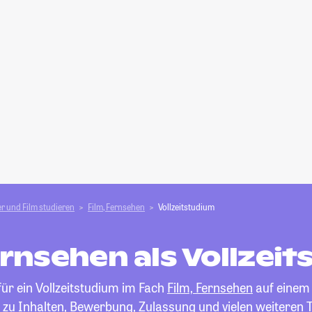
r und Film studieren
Film, Fernsehen
Vollzeitstudium
ernsehen als Vollzei
für ein Vollzeitstudium im Fach
Film, Fernsehen
auf einem B
 zu Inhalten, Bewerbung, Zulassung und vielen weiteren 