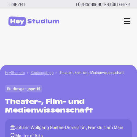
Zum
|
DIE ZEIT
FÜR HOCHSCHULEN
FÜR LEHRER
Inhalt
springen
HeyStudium
Studiengänge
Theater-, Film- und Medienwissenschaft
Studiengangsprofil
Theater-, Film- und
Medienwissenschaft
Johann Wolfgang Goethe-Universität, Frankfurt am Main
Master of Arts