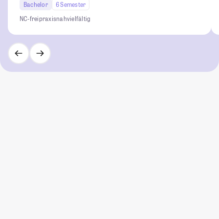
Bachelor
6 Semester
NC-frei
praxisnah
vielfältig