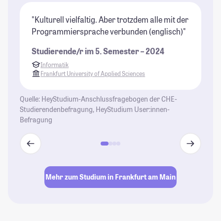
"Kulturell vielfaltig. Aber trotzdem alle mit der
"D
Programmiersprache verbunden (englisch)"
di
Ge
Studierende/r im 5. Semester – 2024
be
Informatik
Pf
Frankfurt University of Applied Sciences
St
Quelle: HeyStudium-Anschlussfragebogen der CHE-
Studierendenbefragung, HeyStudium User:innen-
Befragung
Mehr zum Studium in Frankfurt am Main