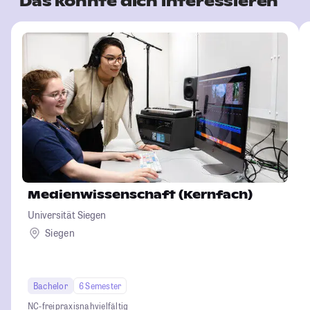
Das könnte dich interessieren
Medienwissenschaft (Kernfach)
Universität Siegen
Siegen
Bachelor
6 Semester
NC-frei
praxisnah
vielfältig