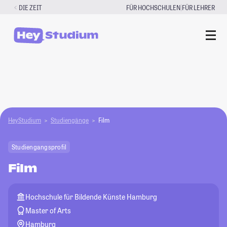
Zum
|
DIE ZEIT
FÜR HOCHSCHULEN
FÜR LEHRER
Inhalt
springen
HeyStudium
Studiengänge
Film
Studiengangsprofil
Film
Hochschule für Bildende Künste Hamburg
Master of Arts
Hamburg