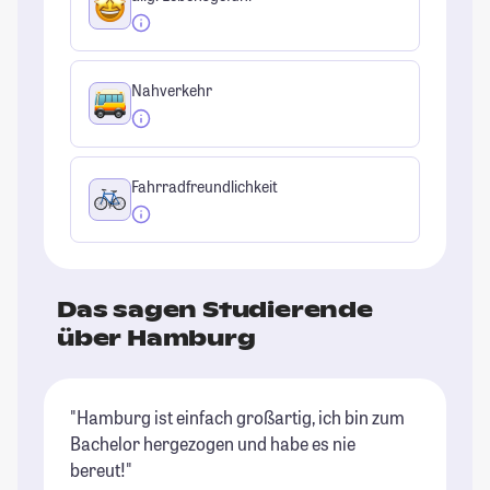
Nahverkehr
Fahrradfreundlichkeit
Das sagen Studierende
über Hamburg
"Hamburg ist einfach großartig, ich bin zum
"H
Bachelor hergezogen und habe es nie
St
bereut!"