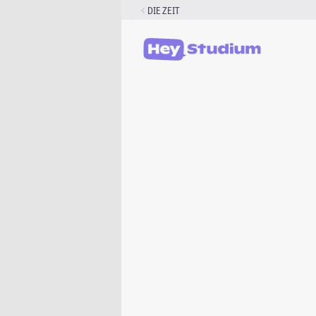
Zum
DIE ZEIT
Inhalt
springen