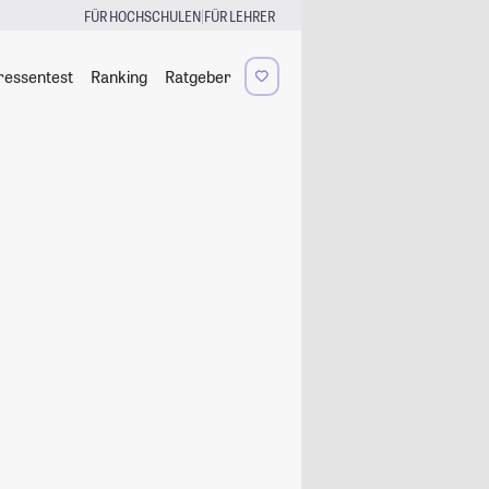
|
FÜR HOCHSCHULEN
FÜR LEHRER
ressentest
Ranking
Ratgeber