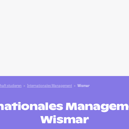
haft studieren
Internationales Management
Wismar
nationales Managem
Wismar